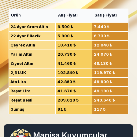
Ürün
Alış Fiyatı
Satış Fiyatı
24 Ayar Gram Altın
6.500 ₺
7.440 ₺
22 Ayar Bilezik
5.900 ₺
6.730 ₺
Çeyrek Altın
10.410 ₺
12.040 ₺
Yarım Altın
20.730 ₺
24.070 ₺
Ziynet Altın
41.460 ₺
48.130 ₺
2,5 LUK
102.840 ₺
119.970 ₺
Ata Lira
42.860 ₺
49.900 ₺
Reşat Lira
41.670 ₺
49.190 ₺
Reşat Beşli
209.010 ₺
240.640 ₺
Gümüş
91 ₺
117 ₺
Manisa Kuyumcular