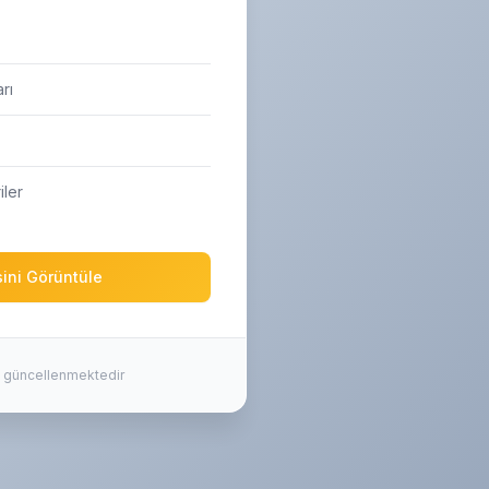
rı
ler
sini Görüntüle
ak güncellenmektedir