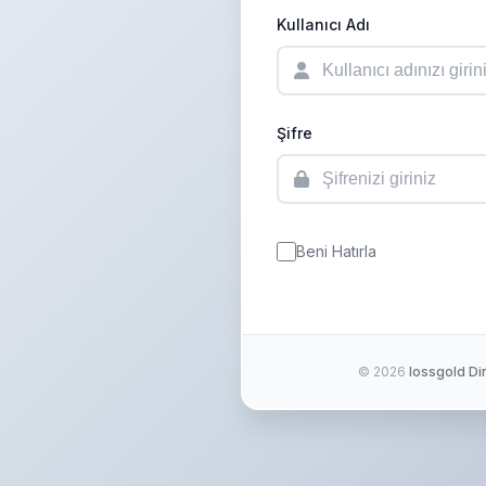
Kullanıcı Adı
Şifre
Beni Hatırla
©
2026
Iossgold Din